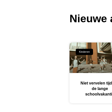
Nieuwe a
Kinderen
Niet vervelen tij
de lange
schoolvakant