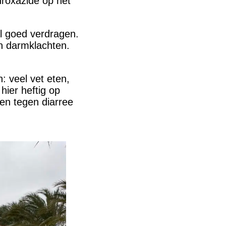
uroxazide op het
al goed verdragen.
n darmklachten.
 veel vet eten,
hier heftig op
len tegen diarree