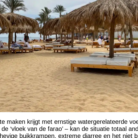
e maken krijgt met ernstige watergerelateerde voe
de ‘vloek van de farao’ – kan de situatie totaal and
evige buikkrampen, extreme diarree en het niet 