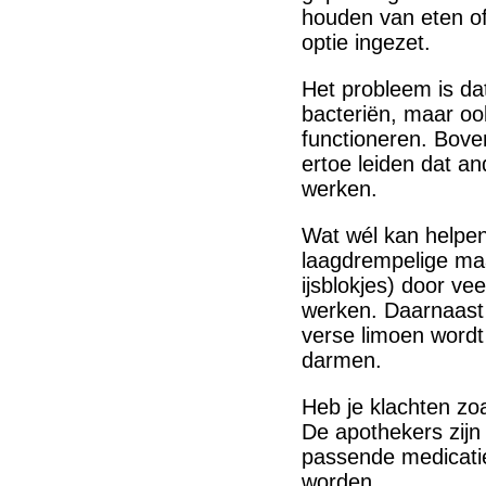
houden van eten of 
optie ingezet.
Het probleem is da
bacteriën, maar oo
functioneren. Boven
ertoe leiden dat a
werken.
Wat wél kan helpen,
laagdrempelige maa
ijsblokjes) door vee
werken. Daarnaast 
verse limoen word
darmen.
Heb je klachten zo
De apothekers zijn
passende medicatie
worden.