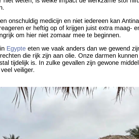
 niet weten, is welke impact de werkzame stof nif
n.
geen onschuldig medicijn en niet iedereen kan Antin
geren er heftig op of krijgen juist extra maag- e
ngrijk om hier niet zomaar mee te beginnen.
 in
Egypte
eten we vaak anders dan we gewend zijn:
echten die rijk zijn aan olie. Onze darmen kunnen 
al tijdelijk is. In zulke gevallen zijn gewone midde
eel veiliger.