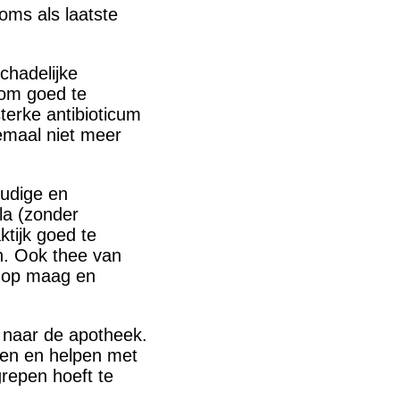
oms als laatste
schadelijke
 om goed te
terke antibioticum
lemaal niet meer
oudige en
la (zonder
ktijk goed te
n. Ook thee van
t op maag en
 naar de apotheek.
ren en helpen met
repen hoeft te