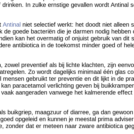
drinken. In zulke ernstige gevallen wordt Antinal s
t
Antinal
niet selectief werkt: het doodt niet alleen 
k de goede bacteriën die je darmen nodig hebben
dien kan het overmatig of onjuist gebruik van dit s
ndere antibiotica in de toekomst minder goed of he
 zowel preventief als bij lichte klachten, zijn eenv
tregelen. Zo wordt dagelijks minimaal één glas co
l mensen gebruikt ter preventie en dit lijkt in de pra
kan paracetamol verlichting geven bij buikkrampe
t vaak aangeraden vanwege het kalmerende effec
als buikgriep, maagzuur of diarree, ga dan gewoon
 goed opgeleid en kunnen je meestal prima advise
, zonder dat er meteen naar zware antibiotica geg