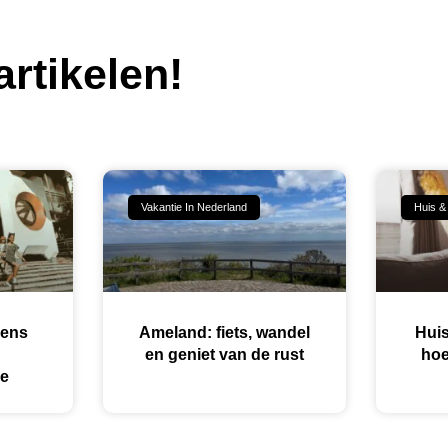
rtikelen!
Vakantie In Nederland
Huis &
dens
Ameland: fiets, wandel
Huis
en geniet van de rust
hoe
ie