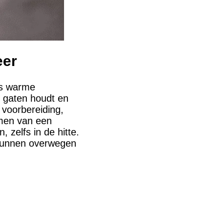
eer
ens warme
e gaten houdt en
voorbereiding,
emen van een
 zelfs in de hitte.
 kunnen overwegen