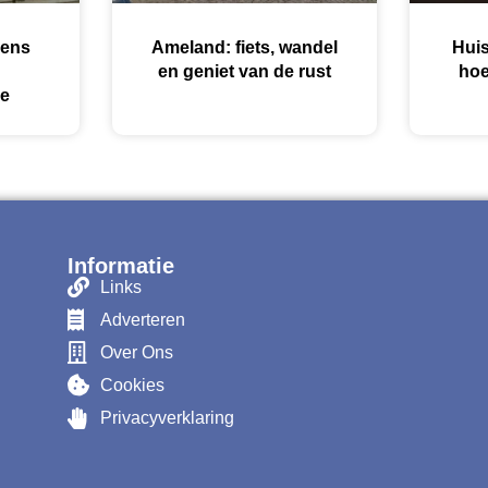
dens
Ameland: fiets, wandel
Huis
en geniet van de rust
hoe
ie
Informatie
Links
Adverteren
Over Ons
Cookies
Privacyverklaring