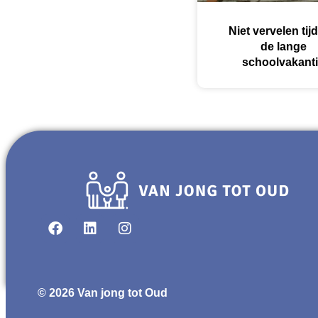
Niet vervelen tij
de lange
schoolvakant
© 2026 Van jong tot Oud