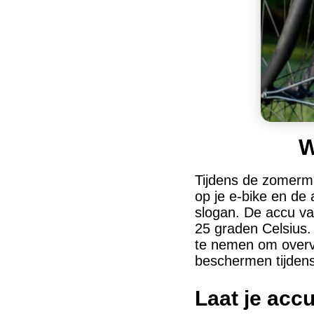
W
Tijdens de zomerma
op je e-bike en de
slogan. De accu va
25 graden Celsius.
te nemen om overver
beschermen tijden
Laat je acc