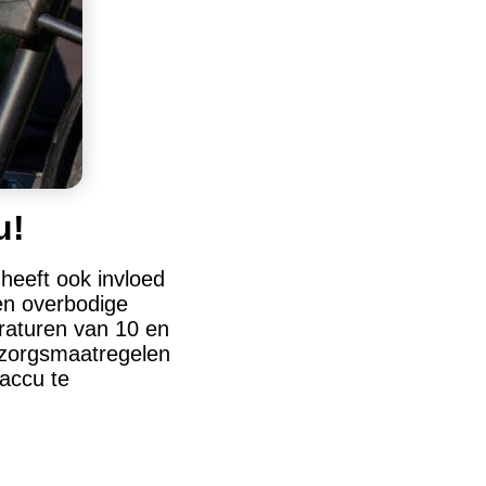
u!
heeft ook invloed
en overbodige
eraturen van 10 en
rzorgsmaatregelen
 accu te