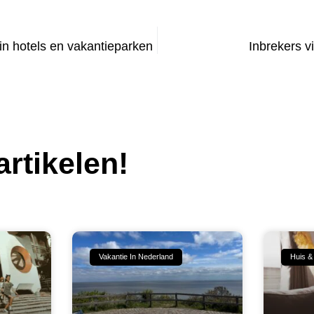
n hotels en vakantieparken
Inbrekers v
rtikelen!
Vakantie In Nederland
Huis &