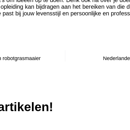
a’s om ideeën op te doen. Denk ook na over je doe
opleiding kan bijdragen aan het bereiken van die d
 past bij jouw levensstijl en persoonlijke en profes
 robotgrasmaaier
Nederlanders
rtikelen!