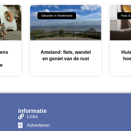
Vakantie In Nederland
Huis &
dens
Ameland: fiets, wandel
Huis
en geniet van de rust
hoe
ie
Informatie
Links
Adverteren