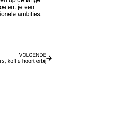
len op de lange
oelen. je een
sionele ambities.
VOLGENDE
, koffie hoort erbij