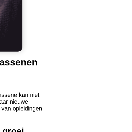
wassenen
wassene kan niet
naar nieuwe
 van opleidingen
 groei