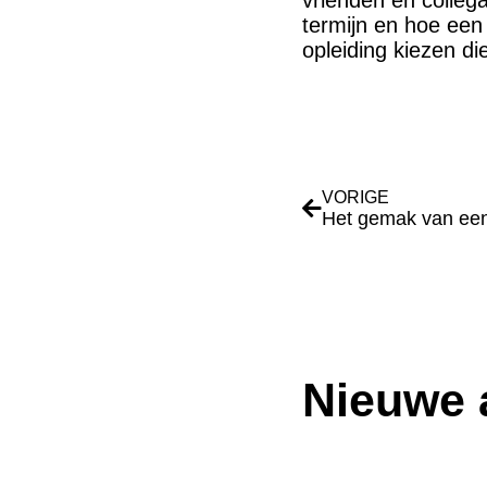
vrienden en colleg
termijn en hoe een 
opleiding kiezen die
VORIGE
Het gemak van een
Nieuwe a