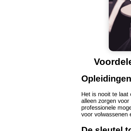
Voordel
Opleidinge
Het is nooit te laa
alleen zorgen voor
professionele mogel
voor volwassenen
De sleutel t